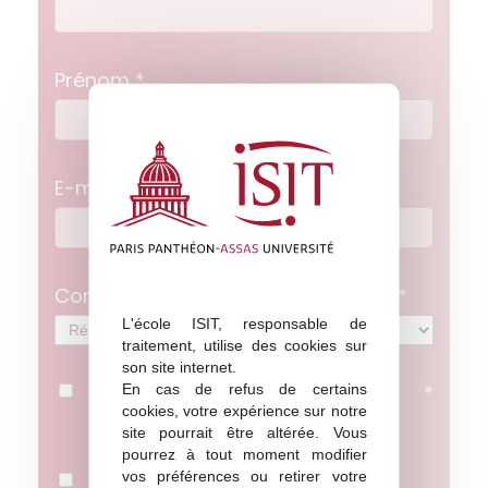
Prénom
*
E-mail
*
Comment avez-vous connu l’ISIT ?
*
L'école ISIT, responsable de
traitement, utilise des cookies sur
son site internet.
En cas de refus de certains
J’accepte que mes données soient
cookies, votre expérience sur notre
stockées par ISIT
site pourrait être altérée. Vous
pourrez à tout moment modifier
vos préférences ou retirer votre
En cochant cette case, j’accepte de