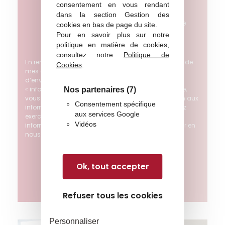
consentement en vous rendant
recevoir les newsletters et emailings
dans la section Gestion des
concernant les événements à venir de
cookies en bas de page du site.
Pour en savoir plus sur notre
l’ISIT.
politique en matière de cookies,
consultez notre
Politique de
En remplissant ce formulaire, j’accepte le traitement de
Cookies
.
mes données personnelles par l’ISIT dans le cadre
d’envoi d’emailing informatives. Depuis la loi
« informatique et libertés » du 6 janvier 1978 modifiée,
Nos partenaires
(7)
vous bénéficiez d’un droit d’accès et de rectification aux
Consentement spécifique
informations qui vous concernent. Si vous souhaitez
aux services Google
exercer ce droit et obtenir communication des
Vidéos
informations vous concernant, vous pouvez l’exercer en
nous adressant un e-mail.
Ok, tout accepter
Envoyer
Refuser tous les cookies
Personnaliser