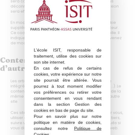
sera conservé pendant deux semaines. Si vous vous
déconnectez de votre compte, le cookie de connexion
sera effacé.
En modifiant ou en publiant une publication, un cookie
supplémentaire sera enregistré dans votre navigateur.
Ce cookie ne comprend aucune donnée personnelle. Il
indique simplement l’ID de la publication que vous venez
de modifier. Il expire au bout d’un jour.
L'école ISIT, responsable de
traitement, utilise des cookies sur
Contenu embarqué depuis
son site internet.
d’autres sites
En cas de refus de certains
cookies, votre expérience sur notre
site pourrait être altérée. Vous
Les articles de ce site peuvent inclure des contenus
intégrés (par exemple des vidéos, images, articles…). Le
pourrez à tout moment modifier
contenu intégré depuis d’autres sites se comporte de la
vos préférences ou retirer votre
même manière que si le visiteur se rendait sur cet autre
consentement en vous rendant
site.
dans la section Gestion des
cookies en bas de page du site.
Ces sites web pourraient collecter des données sur vous,
Pour en savoir plus sur notre
utiliser des cookies, embarquer des outils de suivis tiers,
politique en matière de cookies,
suivre vos interactions avec ces contenus embarqués si
vous disposez d’un compte connecté sur leur site web.
consultez notre
Politique de
Cookies
.