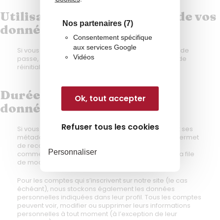
Utilisation et transmission de vos
Nos partenaires
(7)
données personnelles
Consentement spécifique
aux services Google
Si vous demandez une réinitialisation de votre mot de
Vidéos
passe, votre adresse IP sera incluse dans l’e-mail de
réinitialisation.
Durées de stockage de vos
Ok, tout accepter
données
Refuser tous les cookies
Si vous laissez un commentaire, le commentaire et ses
métadonnées sont conservés indéfiniment. Cela permet
de reconnaître et approuver automatiquement les
Personnaliser
commentaires suivants au lieu de les laisser dans la file
de modération.
Pour les comptes qui s’inscrivent sur notre site (le cas
échéant), nous stockons également les données
personnelles indiquées dans leur profil. Tous les comptes
peuvent voir, modifier ou supprimer leurs informations
personnelles à tout moment (à l’exception de leur