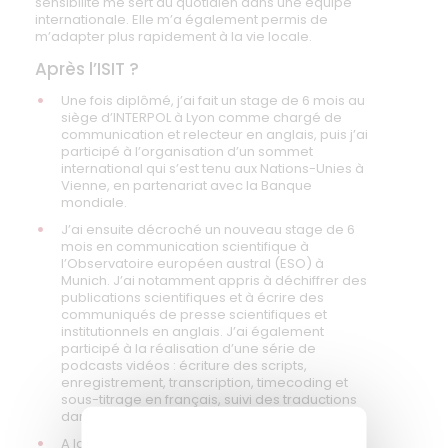
sensibilité me sert au quotidien dans une équipe
internationale. Elle m’a également permis de
m’adapter plus rapidement à la vie locale.
Après l’ISIT ?
Une fois diplômé, j’ai fait un stage de 6 mois au
siège d’INTERPOL à Lyon comme chargé de
communication et relecteur en anglais, puis j’ai
participé à l’organisation d’un sommet
international qui s’est tenu aux Nations-Unies à
Vienne, en partenariat avec la Banque
mondiale.
J’ai ensuite décroché un nouveau stage de 6
mois en communication scientifique à
l’Observatoire européen austral (ESO) à
Munich. J’ai notamment appris à déchiffrer des
publications scientifiques et à écrire des
communiqués de presse scientifiques et
institutionnels en anglais. J’ai également
participé à la réalisation d’une série de
podcasts vidéos : écriture des scripts,
enregistrement, transcription, timecoding et
sous-titrage en français, suivi des traductions
dans d’autres langues.
A la fin de mon stage et grâce à mes