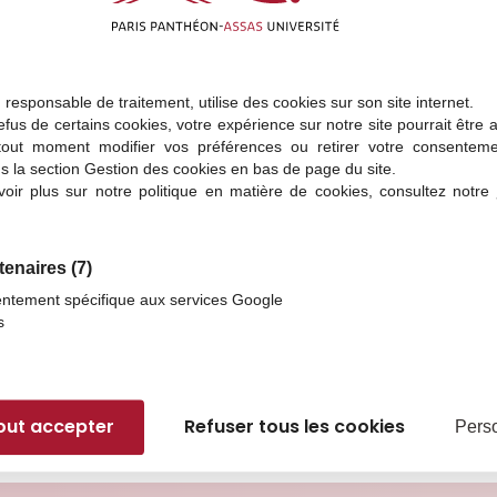
courSup, tapez ISIT dans la barre de recherche. Plusieur
(Programme Grande Ecole et Bachelors) !
, responsable de traitement, utilise des cookies sur son site internet.
fus de certains cookies, votre expérience sur notre site pourrait être 
tout moment modifier vos préférences ou retirer votre consentem
s la section Gestion des cookies en bas de page du site.
oir plus sur notre politique en matière de cookies, consultez notre
janvier, vous pouvez créer un compte
sur
tenaires
(7)
semble des documents scolaires que vous avez jusqu’à mai
ntement spécifique aux services Google
s
Renseignez votre
INE (Identifiant National Élève).
 pouvez formuler vos choix ParcourSup.
tout accepter
Refuser tous les cookies
Perso
tre admission dans une école que vous souhaitez intégrer.