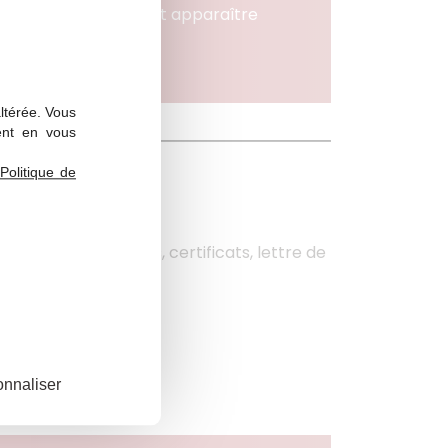
s programmes devraient apparaître
altérée. Vous
ent en vous
Politique de
 ParcourSup :
ntenant (Bulletins, certificats, lettre de
nnaliser