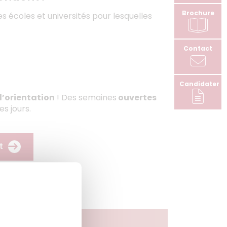
Brochure
s écoles et universités pour lesquelles
Contact
Candidater
d’orientation
! Des semaines
ouvertes
s jours.
t