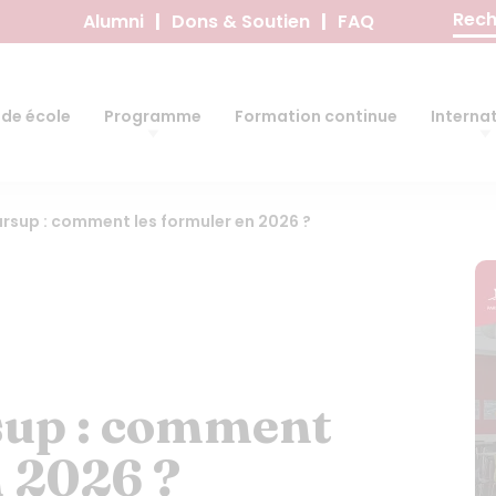
Recher
Alumni
Dons & Soutien
FAQ
de école
Programme
Formation continue
Interna
sup : comment les formuler en 2026 ?
up : comment
n 2026 ?