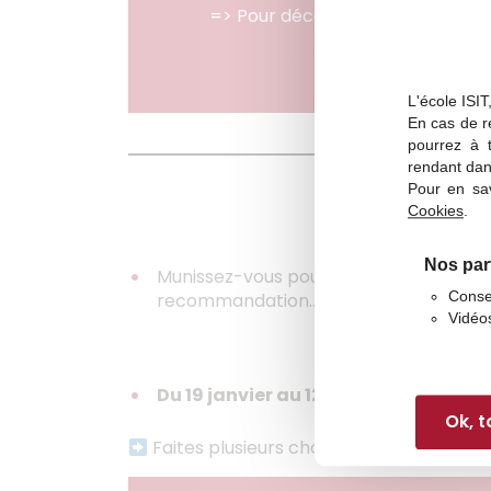
=> Pour découvrir l’ISIT sur Par
L'école ISIT
En cas de re
pourrez à 
rendant dan
Pour en sav
Cookies
.
2. Dès le 19 
Nos par
Munissez-vous pour cette étape de l’en
Conse
recommandation…,)
Vidéo
Du 19 janvier au 12 mars 2026, vous
Ok, 
Faites plusieurs choix pour garantir vo