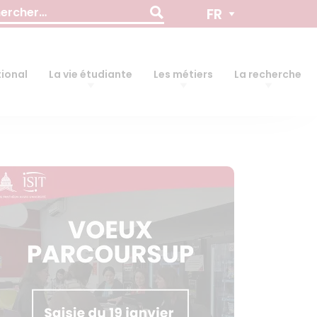
cher :
FR
tional
La vie étudiante
Les métiers
La recherche