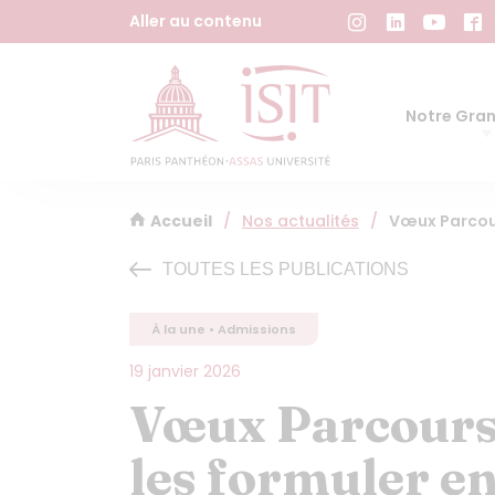
Panneau de gestion des cookies
Aller au contenu
Notre Gran
Accueil
/
Nos actualités
/
Vœux Parcour
TOUTES LES PUBLICATIONS
À la une • Admissions
19 janvier 2026
Vœux Parcours
les formuler e